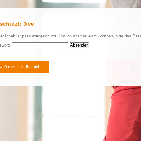
schützt: Jive
er Inhalt ist passwortgeschützt. Um ihn anschauen zu können, bitte das Pas
swort:
« Zurück zur Übersicht